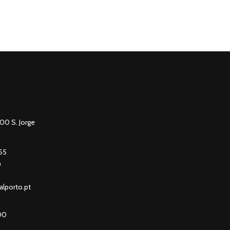
100 S. Jorge
755
0
alporto.pt
00